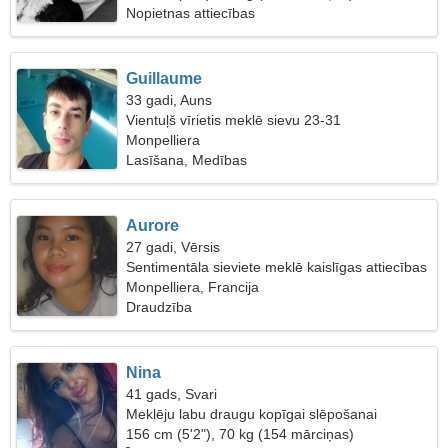
Nopietnas attiecības
Guillaume
33 gadi, Auns
Vientuļš vīrietis meklē sievu 23-31
Monpelliera
Lasīšana, Medības
Aurore
27 gadi, Vērsis
Sentimentāla sieviete meklē kaislīgas attiecības
Monpelliera, Francija
Draudzība
Nina
41 gads, Svari
Meklēju labu draugu kopīgai slēpošanai
156 cm (5'2"), 70 kg (154 mārciņas)