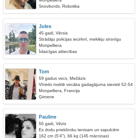
Monpelliera
Snovbords, Robotika
Jules
45 gadi, Vērsis
Strādāju policijas iecirknī, meklēju sirsnīgu
sievieti
Monpelliera
Īslaicīgas attiecības
Tom
59 gadus vecs, Mežāzis
Vīrietis meklē vecāka gadagājuma sievieti 52-54
Monpelliera, Francija
Ģimene
Pauline
55 gadi, Vēzis
Es dodu priekšroku tenisam un sapulcēm
162 cm (5'4"), 66 kg (145 mārciņas)