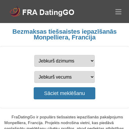
Bezmaksas tiešsaistes iepazīšanās
Monpelliera, Francija
FraDatingGo ir populārs tiešsaistes iepazīšanās pakalpojums
Monpelliera, Francija. Projekts nodrošina vietni, kas piedāvā
paplašinātu meklēšanu cilvēku profilos, atrod perfektas atbilstības