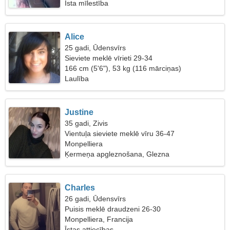
Īsta mīlestība
Alice
25 gadi, Ūdensvīrs
Sieviete meklē vīrieti 29-34
166 cm (5'6"), 53 kg (116 mārciņas)
Laulība
Justine
35 gadi, Zivis
Vientuļa sieviete meklē vīru 36-47
Monpelliera
Ķermeņa apgleznošana, Glezna
Charles
26 gadi, Ūdensvīrs
Puisis meklē draudzeni 26-30
Monpelliera, Francija
Īstas attiecības