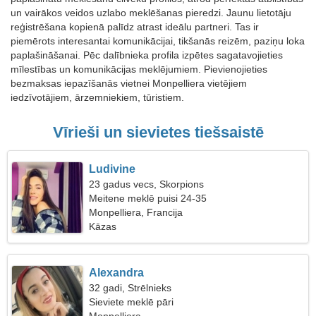
un vairākos veidos uzlabo meklēšanas pieredzi. Jaunu lietotāju
reģistrēšana kopienā palīdz atrast ideālu partneri. Tas ir
piemērots interesantai komunikācijai, tikšanās reizēm, paziņu loka
paplašināšanai. Pēc dalībnieka profila izpētes sagatavojieties
mīlestības un komunikācijas meklējumiem. Pievienojieties
bezmaksas iepazīšanās vietnei Monpelliera vietējiem
iedzīvotājiem, ārzemniekiem, tūristiem.
Vīrieši un sievietes tiešsaistē
Ludivine
23 gadus vecs, Skorpions
Meitene meklē puisi 24-35
Monpelliera, Francija
Kāzas
Alexandra
32 gadi, Strēlnieks
Sieviete meklē pāri