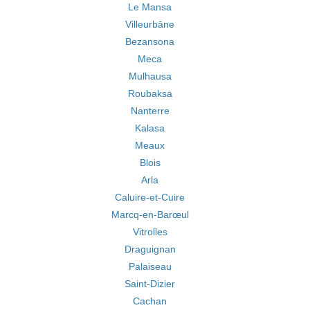
Le Mansa
Villeurbāne
Bezansona
Meca
Mulhausa
Roubaksa
Nanterre
Kalasa
Meaux
Blois
Arla
Caluire-et-Cuire
Marcq-en-Barœul
Vitrolles
Draguignan
Palaiseau
Saint-Dizier
Cachan