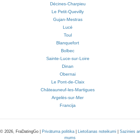
Décines-Charpieu
Le Petit-Quevilly
Gujan-Mestras
Lucé
Toul
Blanquefort
Bolbec
Sainte-Luce-sur-Loire
Dinan
Obernai
Le Pont-de-Claix
Châteauneuf-les-Martigues
Argelès-sur-Mer
Francija
© 2026, FraDatingGo |
Privātuma politika
|
Lietošanas noteikumi
|
Sazinies ar
mums