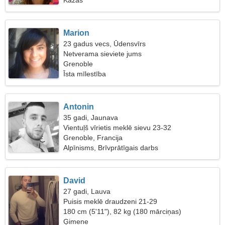
Kāzas
Marion
23 gadus vecs, Ūdensvīrs
Netverama sieviete jums
Grenoble
Īsta mīlestība
Antonin
35 gadi, Jaunava
Vientuļš vīrietis meklē sievu 23-32
Grenoble, Francija
Alpīnisms, Brīvprātīgais darbs
David
27 gadi, Lauva
Puisis meklē draudzeni 21-29
180 cm (5'11"), 82 kg (180 mārciņas)
Ģimene