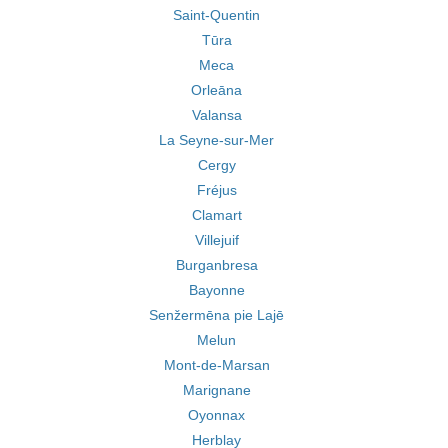
Saint-Quentin
Tūra
Meca
Orleāna
Valansa
La Seyne-sur-Mer
Cergy
Fréjus
Clamart
Villejuif
Burganbresa
Bayonne
Senžermēna pie Lajē
Melun
Mont-de-Marsan
Marignane
Oyonnax
Herblay