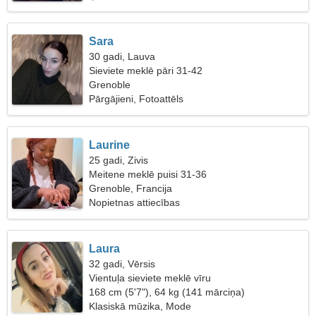
Sara
30 gadi, Lauva
Sieviete meklē pāri 31-42
Grenoble
Pārgājieni, Fotoattēls
Laurine
25 gadi, Zivis
Meitene meklē puisi 31-36
Grenoble, Francija
Nopietnas attiecības
Laura
32 gadi, Vērsis
Vientuļa sieviete meklē vīru
168 cm (5'7"), 64 kg (141 mārciņa)
Klasiskā mūzika, Mode