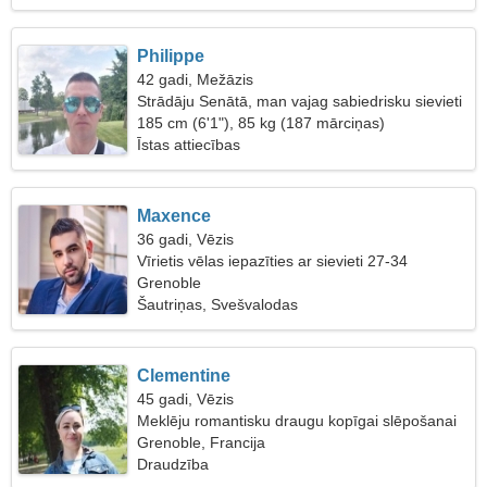
Philippe
42 gadi, Mežāzis
Strādāju Senātā, man vajag sabiedrisku sievieti
185 cm (6'1"), 85 kg (187 mārciņas)
Īstas attiecības
Maxence
36 gadi, Vēzis
Vīrietis vēlas iepazīties ar sievieti 27-34
Grenoble
Šautriņas, Svešvalodas
Clementine
45 gadi, Vēzis
Meklēju romantisku draugu kopīgai slēpošanai
Grenoble, Francija
Draudzība