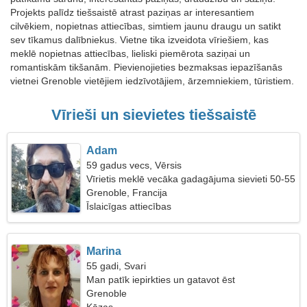
Projekts palīdz tiešsaistē atrast paziņas ar interesantiem
cilvēkiem, nopietnas attiecības, simtiem jaunu draugu un satikt
sev tīkamus dalībniekus. Vietne tika izveidota vīriešiem, kas
meklē nopietnas attiecības, lieliski piemērota saziņai un
romantiskām tikšanām. Pievienojieties bezmaksas iepazīšanās
vietnei Grenoble vietējiem iedzīvotājiem, ārzemniekiem, tūristiem.
Vīrieši un sievietes tiešsaistē
Adam
59 gadus vecs, Vērsis
Vīrietis meklē vecāka gadagājuma sievieti 50-55
Grenoble, Francija
Īslaicīgas attiecības
Marina
55 gadi, Svari
Man patīk iepirkties un gatavot ēst
Grenoble