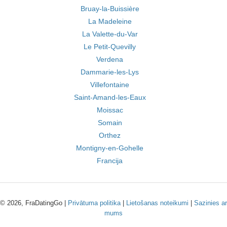
Bruay-la-Buissière
La Madeleine
La Valette-du-Var
Le Petit-Quevilly
Verdena
Dammarie-les-Lys
Villefontaine
Saint-Amand-les-Eaux
Moissac
Somain
Orthez
Montigny-en-Gohelle
Francija
© 2026, FraDatingGo |
Privātuma politika
|
Lietošanas noteikumi
|
Sazinies ar
mums