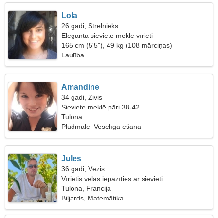
Lola
26 gadi, Strēlnieks
Eleganta sieviete meklē vīrieti
165 cm (5'5"), 49 kg (108 mārciņas)
Laulība
Amandine
34 gadi, Zivis
Sieviete meklē pāri 38-42
Tulona
Pludmale, Veselīga ēšana
Jules
36 gadi, Vēzis
Vīrietis vēlas iepazīties ar sievieti
Tulona, Francija
Biljards, Matemātika