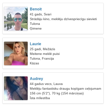
Benoit
41 gads, Svari
Strādāju kino, meklēju dzīvespriecīgu sievieti
Tulona
Ģimene
Laurie
25 gadi, Mežāzis
Meitene meklē puisi
Tulona, Francija
Kāzas
Audrey
44 gadus vecs, Lauva
Meklēju fantastisku draugu kopīgam ceļojumam
156 cm (5'2"), 70 kg (154 mārciņas)
Īsta mīlestība