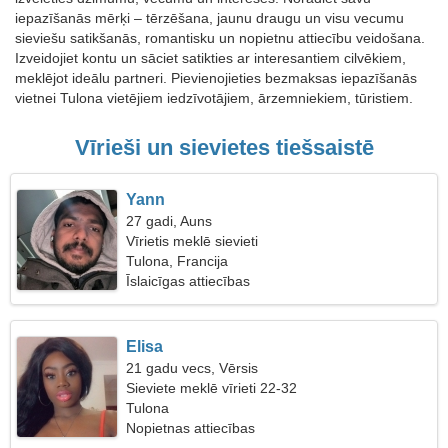
iepazīšanās mērķi – tērzēšana, jaunu draugu un visu vecumu
sieviešu satikšanās, romantisku un nopietnu attiecību veidošana.
Izveidojiet kontu un sāciet satikties ar interesantiem cilvēkiem,
meklējot ideālu partneri. Pievienojieties bezmaksas iepazīšanās
vietnei Tulona vietējiem iedzīvotājiem, ārzemniekiem, tūristiem.
Vīrieši un sievietes tiešsaistē
Yann
27 gadi, Auns
Vīrietis meklē sievieti
Tulona, Francija
Īslaicīgas attiecības
Elisa
21 gadu vecs, Vērsis
Sieviete meklē vīrieti 22-32
Tulona
Nopietnas attiecības