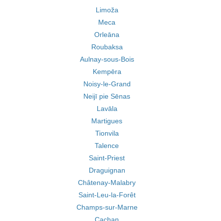
Limoža
Meca
Orleāna
Roubaksa
Aulnay-sous-Bois
Kempēra
Noisy-le-Grand
Neijī pie Sēnas
Lavāla
Martigues
Tionvila
Talence
Saint-Priest
Draguignan
Châtenay-Malabry
Saint-Leu-la-Forêt
Champs-sur-Marne
Cachan