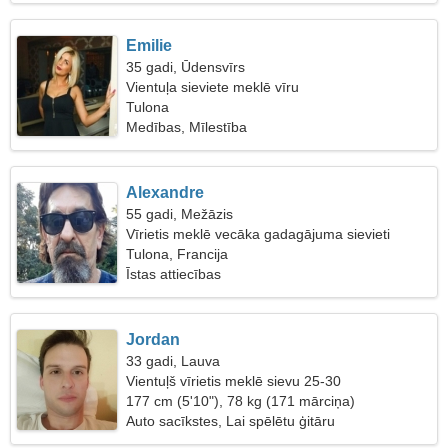
Emilie
35 gadi, Ūdensvīrs
Vientuļa sieviete meklē vīru
Tulona
Medības, Mīlestība
Alexandre
55 gadi, Mežāzis
Vīrietis meklē vecāka gadagājuma sievieti
Tulona, Francija
Īstas attiecības
Jordan
33 gadi, Lauva
Vientuļš vīrietis meklē sievu 25-30
177 cm (5'10"), 78 kg (171 mārciņa)
Auto sacīkstes, Lai spēlētu ģitāru