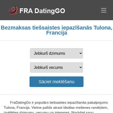
Bezmaksas tiešsaistes iepazīšanās Tulona,
Francija
FraDatingGo ir populārs tiešsaistes iepazīšanās pakalpojums
Tulona, Francija. Vietne palīdz atrast ideālas meitenes randiņiem,
izvēlēties dzimumu, vecumu un intereses. Norādiet savu