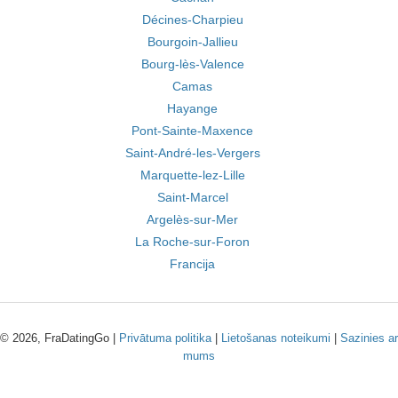
Décines-Charpieu
Bourgoin-Jallieu
Bourg-lès-Valence
Camas
Hayange
Pont-Sainte-Maxence
Saint-André-les-Vergers
Marquette-lez-Lille
Saint-Marcel
Argelès-sur-Mer
La Roche-sur-Foron
Francija
© 2026, FraDatingGo |
Privātuma politika
|
Lietošanas noteikumi
|
Sazinies ar
mums