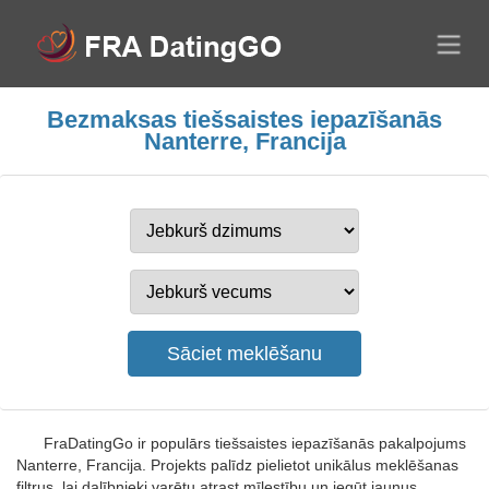
Bezmaksas tiešsaistes iepazīšanās
Nanterre, Francija
FraDatingGo ir populārs tiešsaistes iepazīšanās pakalpojums
Nanterre, Francija. Projekts palīdz pielietot unikālus meklēšanas
filtrus, lai dalībnieki varētu atrast mīlestību un iegūt jaunus