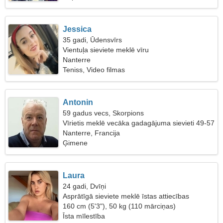
Jessica
35 gadi, Ūdensvīrs
Vientuļa sieviete meklē vīru
Nanterre
Teniss, Video filmas
Antonin
59 gadus vecs, Skorpions
Vīrietis meklē vecāka gadagājuma sievieti 49-57
Nanterre, Francija
Ģimene
Laura
24 gadi, Dvīņi
Asprātīgā sieviete meklē īstas attiecības
160 cm (5'3"), 50 kg (110 mārciņas)
Īsta mīlestība