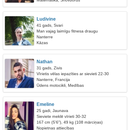
Matemātika, Snovbords
Ludivine
41 gads, Svari
Man vajag laimīgu fitnesa draugu
Nanterre
Kāzas
Nathan
31 gads, Zivis
Vīrietis vēlas iepazīties ar sievieti 22-30
Nanterre, Francija
Ūdens motocikli, Medības
Emeline
25 gadi, Jaunava
Sieviete meklē vīrieti 30-32
167 cm (5'6"), 49 kg (108 mārciņas)
Nopietnas attiecības