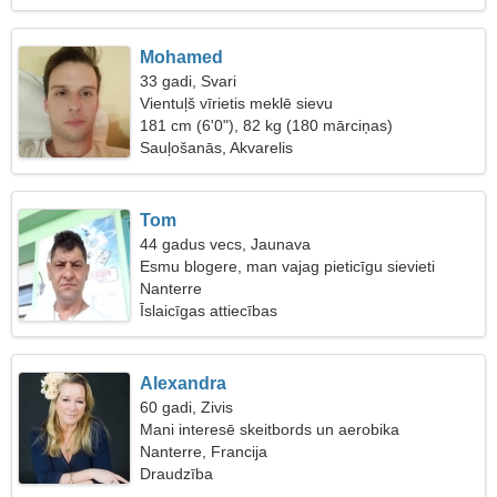
Mohamed
33 gadi, Svari
Vientuļš vīrietis meklē sievu
181 cm (6'0"), 82 kg (180 mārciņas)
Sauļošanās, Akvarelis
Tom
44 gadus vecs, Jaunava
Esmu blogere, man vajag pieticīgu sievieti
Nanterre
Īslaicīgas attiecības
Alexandra
60 gadi, Zivis
Mani interesē skeitbords un aerobika
Nanterre, Francija
Draudzība