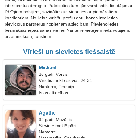
interesantus draugus. Pateicoties tam, jūs varat satikt lietotājus ar
līdzīgiem hobijiem, sazināties un vienoties ar piemērotiem
kandidātiem. No lielas vīriešu profilu datu bāzes izvēlieties
pievilcīgus partnerus nopietnām attiecībām. Pievienojieties
bezmaksas iepazīšanās vietnei Nanterre vietējiem iedzīvotājiem,
ārzemniekiem, tūristiem.
Vīrieši un sievietes tiešsaistē
Mickael
26 gadi, Vērsis
Vīrietis meklē sievieti 24-31
Nanterre, Francija
Īstas attiecības
Agathe
32 gadi, Mežāzis
Sieviete meklē pāri
Nanterre