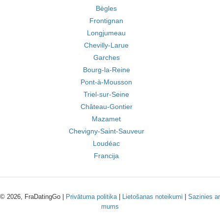
Bègles
Frontignan
Longjumeau
Chevilly-Larue
Garches
Bourg-la-Reine
Pont-à-Mousson
Triel-sur-Seine
Château-Gontier
Mazamet
Chevigny-Saint-Sauveur
Loudéac
Francija
© 2026, FraDatingGo |
Privātuma politika
|
Lietošanas noteikumi
|
Sazinies ar
mums