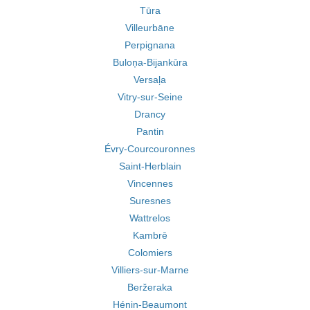
Tūra
Villeurbāne
Perpignana
Buloņa-Bijankūra
Versaļa
Vitry-sur-Seine
Drancy
Pantin
Évry-Courcouronnes
Saint-Herblain
Vincennes
Suresnes
Wattrelos
Kambrē
Colomiers
Villiers-sur-Marne
Beržeraka
Hénin-Beaumont