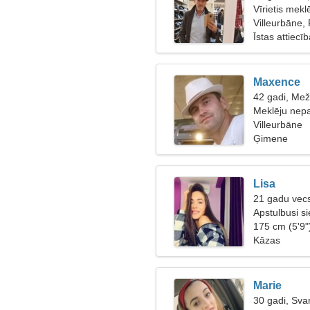
Vīrietis mek
Villeurbāne, 
Īstas attiecī
Maxence
42 gadi, Mež
Meklēju nepar
Villeurbāne
Ģimene
Lisa
21 gadu vecs
Apstulbusi si
175 cm (5'9"
Kāzas
Marie
30 gadi, Svar