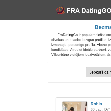
Bezmak
FraDatingGo ir populārs tiešsaist
cilvēkus un atlasiet līdzīgus profilus. I
izmantojot personīgo profilu. Vietne p
kandidātes. Atrodiet ideālu partneri, v
Villeurbāne vietējiem iedzīvotājiem, ā
Robin
60 gadi, Dvīņ