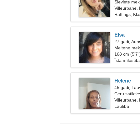
Sieviete mek
Villeurbāne, 
Raftings, Kl
Elsa
27 gadi, Aun
Meitene mekl
168 cm (5'7"
Īsta mīlestīb
Helene
45 gadi, Lau
Ceru satiktie
Villeurbāne, 
Laulība