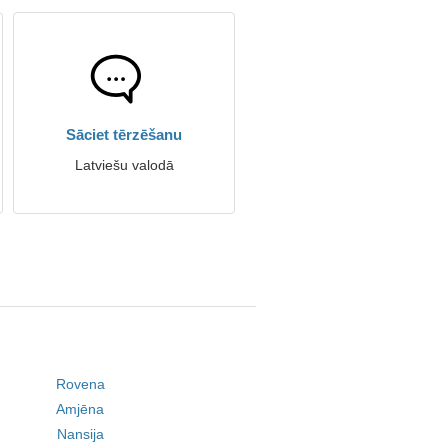
Sāciet tērzēšanu
Latviešu valodā
Rovena
Amjēna
Nansija