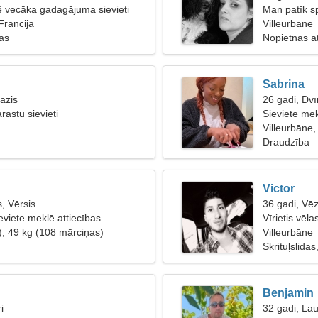
lē vecāka gadagājuma sievieti
Man patīk s
Francija
Villeurbāne
bas
Nopietnas at
Sabrina
āzis
26 gadi, Dvī
astu sievieti
Sieviete mekl
Villeurbāne,
Draudzība
Victor
, Vērsis
36 gadi, Vēz
eviete meklē attiecības
Vīrietis vēla
), 49 kg (108 mārciņas)
Villeurbāne
Skrituļslida
Benjamin
i
32 gadi, La