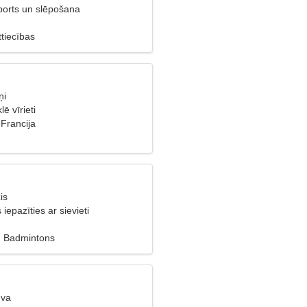
ports un slēpošana
tiecības
ņi
ē vīrieti
 Francija
is
s iepazīties ar sievieti
s, Badmintons
uva