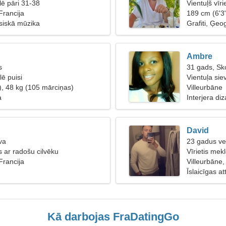
lē pāri 31-38
Vientuļš vīri
Francija
189 cm (6'3
asiskā mūzika
Grafiti, Ģeog
Ambre
s
31 gads, Sk
ē puisi
Vientuļa sie
), 48 kg (105 mārciņas)
Villeurbāne
a
Interjera d
David
va
23 gadus ve
s ar radošu cilvēku
Vīrietis mekl
Francija
Villeurbāne,
Īslaicīgas at
Kā darbojas FraDatingGo