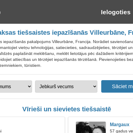
Ielogoties
sas tiešsaistes iepazīšanās Villeurbāne, F
es iepazīšanās pakalpojums Villeurbāne, Francija. Norādiet savienošanas
zmantojiet vietņu tehnoloģijas, satiecieties, sadraudzējieties, tērzējiet un 
alīdzēs paplašināt meklēšanu, meklēt lietotājus pēc dažādiem kritērijiem
eidojiet attiecības un tērzējiet iepazīšanās tērzēšanā. Pievienojieties 
rzemniekiem, tūristiem.
Vīrieši un sievietes tiešsaistē
Margaux
i
57 gadus ve