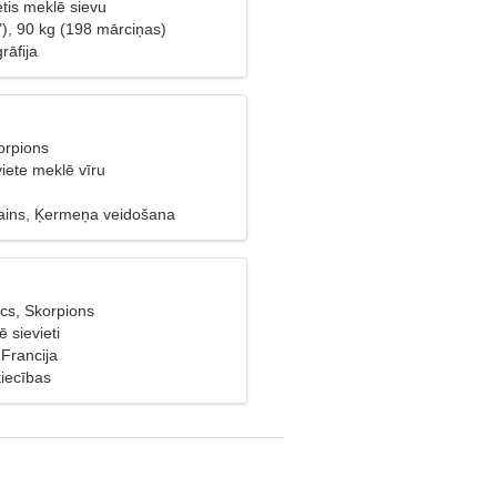
etis meklē sievu
"), 90 kg (198 mārciņas)
rāfija
orpions
viete meklē vīru
izains, Ķermeņa veidošana
cs, Skorpions
ē sievieti
 Francija
tiecības