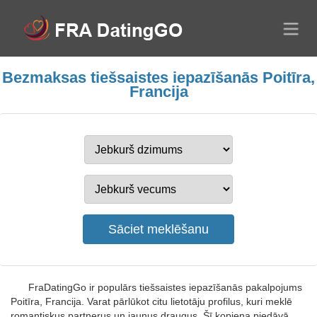
Bezmaksas tiešsaistes iepazīšanās Poitīra,
Francija
FraDatingGo ir populārs tiešsaistes iepazīšanās pakalpojums
Poitīra, Francija. Varat pārlūkot citu lietotāju profilus, kuri meklē
romantiskus partnerus un jaunus draugus. Šī kopiena piedāvā