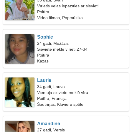
33 gadi, Svari
Vīrietis vēlas iepazīties ar sievieti
Poitīra
Video filmas, Popmūzika
Sophie
24 gadi, Mežāzis
Sieviete meklē vīrieti 27-34
Poitīra
Kāzas
Laurie
34 gadi, Lauva
Vientuļa sieviete meklē vīru
Poitīra, Francija
Šautriņas, Klavieru spēle
Amandine
27 gadi, Vērsis