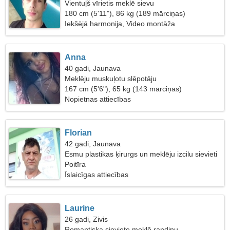
Vientuļš vīrietis meklē sievu
180 cm (5'11"), 86 kg (189 mārciņas)
Iekšējā harmonija, Video montāža
Anna
40 gadi, Jaunava
Meklēju muskuļotu slēpotāju
167 cm (5'6"), 65 kg (143 mārciņas)
Nopietnas attiecības
Florian
42 gadi, Jaunava
Esmu plastikas ķirurgs un meklēju izcilu sievieti
Poitīra
Īslaicīgas attiecības
Laurine
26 gadi, Zivis
Romantiska sieviete meklē randiņu