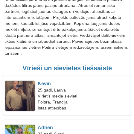
dažādus filtrus jaunu paziņu atrašanai. Atrodiet romantisku
partneri, iegūstiet jaunus draugus un veidojiet attiecības ar
interesantiem lietotājiem. Projekts palīdzēs jums atrast koķetu
meiteni, kas atbilst jūsu vajadzībām. Kopiena ļauj jums doties
meklēt mīļoto, izmantojot ērtu pakalpojumu. Sāciet detalizētu
ideālā partnera atlasi, izmantojot vietni. Piedāvājiet dalībniekiem
tikties klātienē un izbaudiet sarunu. Pievienojieties bezmaksas
iepazīšanās vietnei Poitīra vietējiem iedzīvotājiem, ārzemniekiem,
tūristiem.
Vīrieši un sievietes tiešsaistē
Kevin
25 gadi, Lauva
Vīrietis meklē sievieti
Poitīra, Francija
Īstas attiecības
Adrien