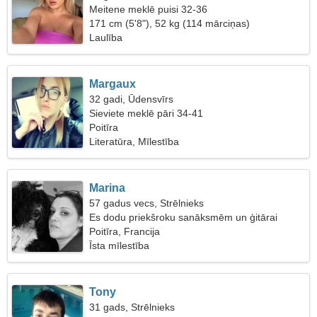
Meitene meklē puisi 32-36
171 cm (5'8"), 52 kg (114 mārciņas)
Laulība
Margaux
32 gadi, Ūdensvīrs
Sieviete meklē pāri 34-41
Poitīra
Literatūra, Mīlestība
Marina
57 gadus vecs, Strēlnieks
Es dodu priekšroku sanāksmēm un ģitārai
Poitīra, Francija
Īsta mīlestība
Tony
31 gads, Strēlnieks