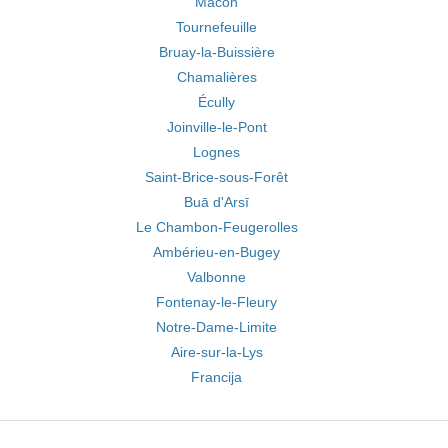
Mâcon
Tournefeuille
Bruay-la-Buissière
Chamalières
Écully
Joinville-le-Pont
Lognes
Saint-Brice-sous-Forêt
Buā d'Arsī
Le Chambon-Feugerolles
Ambérieu-en-Bugey
Valbonne
Fontenay-le-Fleury
Notre-Dame-Limite
Aire-sur-la-Lys
Francija