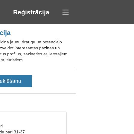
Reģistrācija
cija
icina jaunu draugu un potenciālo
izveidot interesantas paziņas un
us profilus, sazināties ar lietotājiem
m, tūristiem.
ri
lē pāri 31-37