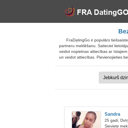
Bez
FraDatingGo ir populārs tiešsaist
partneru meklēšanu. Satieciet lietotāj
veidot nopietnas attiecības ar īstajiem
un veidot attiecības. Pievienojieties 
Sandra
25 gadi, Dvīņ
Sieviete mekl