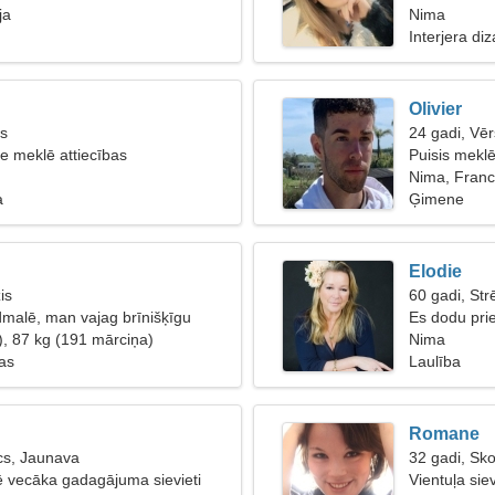
ja
Nima
Interjera di
Olivier
is
24 gadi, Vēr
te meklē attiecības
Puisis mekl
Nima, Franc
a
Ģimene
Elodie
is
60 gadi, Str
dmalē, man vajag brīnišķīgu
Es dodu pri
), 87 kg (191 mārciņa)
Nima
bas
Laulība
Romane
cs, Jaunava
32 gadi, Sk
lē vecāka gadagājuma sievieti
Vientuļa sie