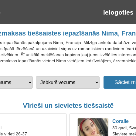
Ielogoties
maksas tiešsaistes iepazīšanās Nima, Fran
es iepazīšanās pakalpojums Nima, Francija. Milzīga anketu datubāze ve
us īpašā tērzēšanā un uzaiciniet viņus uz romantiskiem randiņiem. Vari 
 cilvēkiem. Šī unikālā meklēšanas kopiena ļauj jums izvēlēties interesant
bezmaksas iepazīšanās vietnei Nima vietējiem iedzīvotājiem, ārzemniekie
Vīrieši un sievietes tiešsaistē
Coralie
i
30 gadi, Sva
ē vīrieti 26-37
Sieviete mek