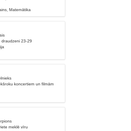
zains, Matemātika
sis
ē draudzeni 23-29
ija
ēlnieks
ekšroku koncertiem un filmām
orpions
viete meklē vīru