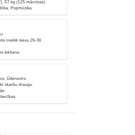
"), 57 kg (125 mārciņas)
bība, Popmūzika
ri
ietis meklē sievu 26-30
es lekšana
cs, Ūdensvīrs
ikt skarbu draugu
ija
tiecības