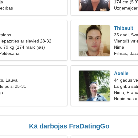
ja
174 cm (5'9
tiecības
Uzņēmējdar
Thibault
rpions
35 gadi, Sva
 iepazīties ar sievieti 28-32
Vientuļš vīr
), 79 kg (174 mārciņas)
Nima
 Peldēšana
Filmas, Bāz
Axelle
cs, Lauva
44 gadus ve
ē puisi 25-31
Es gribu sat
ja
Nima, Franc
Nopietnas at
Kā darbojas FraDatingGo