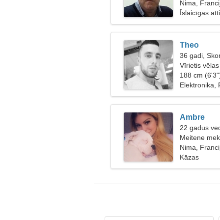
Nima, Franci
Īslaicīgas at
Theo
36 gadi, Sko
Vīrietis vēlas
188 cm (6'3"
Elektronika,
Ambre
22 gadus ve
Meitene mekl
Nima, Franci
Kāzas