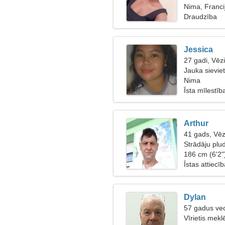
Nima, Franci
Draudzība
Jessica
27 gadi, Vēz
Jauka sievie
Nima
Īsta mīlestīb
Arthur
41 gads, Vēz
Strādāju plu
sievieti
186 cm (6'2"
Īstas attiecī
Dylan
57 gadus ve
Vīrietis mek