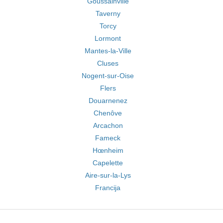
Goussainville
Taverny
Torcy
Lormont
Mantes-la-Ville
Cluses
Nogent-sur-Oise
Flers
Douarnenez
Chenôve
Arcachon
Fameck
Hœnheim
Capelette
Aire-sur-la-Lys
Francija