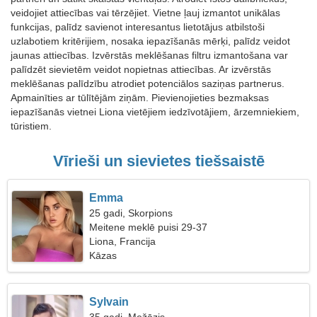
veidojiet attiecības vai tērzējiet. Vietne ļauj izmantot unikālas
funkcijas, palīdz savienot interesantus lietotājus atbilstoši
uzlabotiem kritērijiem, nosaka iepazīšanās mērķi, palīdz veidot
jaunas attiecības. Izvērstās meklēšanas filtru izmantošana var
palīdzēt sievietēm veidot nopietnas attiecības. Ar izvērstās
meklēšanas palīdzību atrodiet potenciālos saziņas partnerus.
Apmainīties ar tūlītējām ziņām. Pievienojieties bezmaksas
iepazīšanās vietnei Liona vietējiem iedzīvotājiem, ārzemniekiem,
tūristiem.
Vīrieši un sievietes tiešsaistē
Emma
25 gadi, Skorpions
Meitene meklē puisi 29-37
Liona, Francija
Kāzas
Sylvain