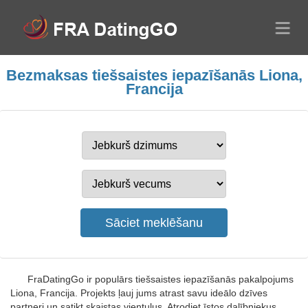
Bezmaksas tiešsaistes iepazīšanās Liona,
Francija
FraDatingGo ir populārs tiešsaistes iepazīšanās pakalpojums
Liona, Francija. Projekts ļauj jums atrast savu ideālo dzīves
partneri un satikt skaistas vientuļus. Atrodiet īstos dalībniekus,