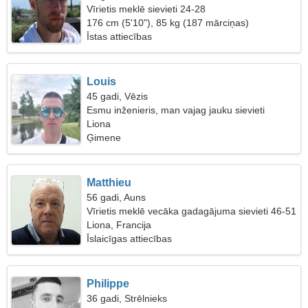
Vīrietis meklē sievieti 24-28
176 cm (5'10"), 85 kg (187 mārciņas)
Īstas attiecības
Louis
45 gadi, Vēzis
Esmu inženieris, man vajag jauku sievieti
Liona
Ģimene
Matthieu
56 gadi, Auns
Vīrietis meklē vecāka gadagājuma sievieti 46-51
Liona, Francija
Īslaicīgas attiecības
Philippe
36 gadi, Strēlnieks