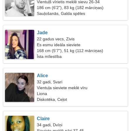
Vientuļš vīrietis meklē sievu 26-34
186 cm (6'2"), 83 kg (182 mārciņas)
Sauļošanās, Galda spēles
Jade
22 gadus vecs, Zivis
Es esmu ideāla sieviete
168 cm (5'7"), 51 kg (112 mārciņas)
Īsta mīlestība
Alice
32 gadi, Svari
Vientuļa sieviete meklē vīru
Liona
Diskotēka, Ceļot
Claire
34 gadi, Dvīņi
Sieviete meklē pāri 37-45