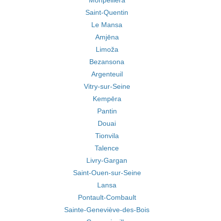
Monpelliera
Saint-Quentin
Le Mansa
Amjēna
Limoža
Bezansona
Argenteuil
Vitry-sur-Seine
Kempēra
Pantin
Douai
Tionvila
Talence
Livry-Gargan
Saint-Ouen-sur-Seine
Lansa
Pontault-Combault
Sainte-Geneviève-des-Bois