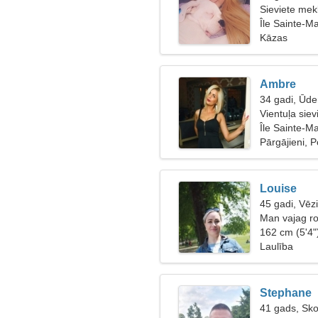
Sieviete mekl
Île Sainte-Ma
Kāzas
Ambre
34 gadi, Ūde
Vientuļa siev
Île Sainte-M
Pārgājieni, 
Louise
45 gadi, Vēz
Man vajag ro
162 cm (5'4"
Laulība
Stephane
41 gads, Sko