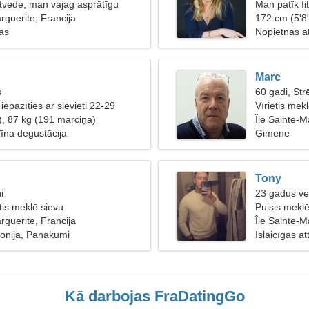
vede, man vajag asprātīgu
Man patīk fi
rguerite, Francija
172 cm (5'8
bas
Nopietnas at
Marc
s
60 gadi, Str
 iepazīties ar sievieti 22-29
Vīrietis mek
), 87 kg (191 mārciņa)
55
Île Sainte-M
Vīna degustācija
Ģimene
Tony
i
23 gadus ve
etis meklē sievu
Puisis mekl
rguerite, Francija
Île Sainte-M
onija, Panākumi
Īslaicīgas at
Kā darbojas FraDatingGo