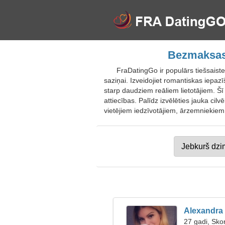
Bezmaksas 
FraDatingGo ir populārs tiešsaiste
saziņai. Izveidojiet romantiskas iepazīš
starp daudziem reāliem lietotājiem. Šī
attiecības. Palīdz izvēlēties jauka cil
vietējiem iedzīvotājiem, ārzemniekiem,
Alexandra
27 gadi, Sko