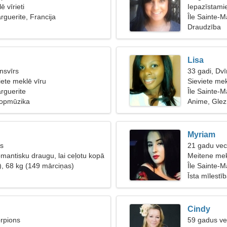
ē vīrieti
Iepazīstami
rguerite, Francija
Île Sainte-M
Draudzība
Lisa
nsvīrs
33 gadi, Dvī
iete meklē vīru
Sieviete mek
arguerite
Île Sainte-M
Popmūzika
Anime, Gle
Myriam
is
21 gadu vecs
mantisku draugu, lai ceļotu kopā
Meitene mek
), 68 kg (149 mārciņas)
Île Sainte-M
Īsta mīlestī
Cindy
rpions
59 gadus ve