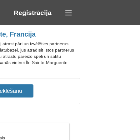
Reģistrācija
e, Francija
 atrast pāri un izvēlēties partnerus
datubāzei, jūs atradīsit īstos partnerus
i atrastu pareizo spēli un sāktu
īšanās vietnei Île Sainte-Marguerite
sis