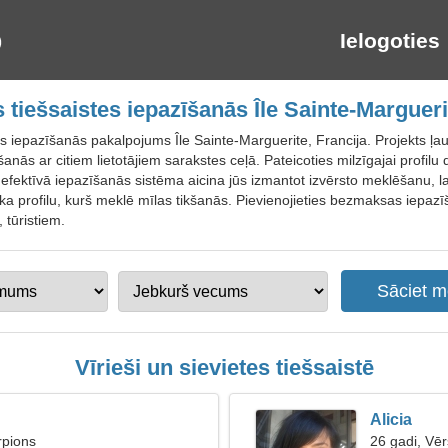
Ielogoties
tiešsaistes iepazīšanās Île Sainte-Marguerit
s iepazīšanās pakalpojums Île Sainte-Marguerite, Francija. Projekts ļauj
anās ar citiem lietotājiem sarakstes ceļā. Pateicoties milzīgajai profilu 
 efektīvā iepazīšanās sistēma aicina jūs izmantot izvērsto meklēšanu, la
vēka profilu, kurš meklē mīlas tikšanās. Pievienojieties bezmaksas iepaz
 tūristiem.
Vīrieši un sievietes tiešsaistē
Alicia
rpions
26 gadi, Vēr