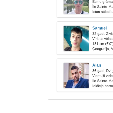
Esmu grāmat
sievieti
Île Sainte-Ma
Īstas attiecī
Samuel
32 gadi, Zivi
Vīrietis vēlas
181 cm (6'0"
Ģeogrāfija, 
Alan
36 gadi, Dvīņ
Vientuļš vīri
Île Sainte-Ma
Iekšējā harm