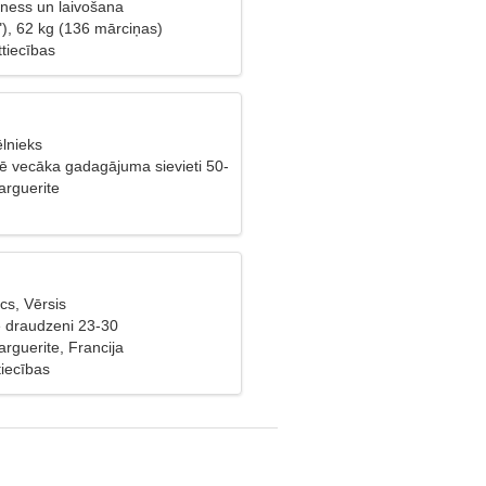
tness un laivošana
"), 62 kg (136 mārciņas)
tiecības
ēlnieks
lē vecāka gadagājuma sievieti 50-
arguerite
cs, Vērsis
ē draudzeni 23-30
arguerite, Francija
tiecības