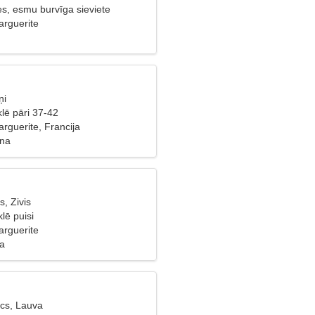
es, esmu burvīga sieviete
arguerite
ņi
lē pāri 37-42
arguerite, Francija
zna
, Zivis
lē puisi
arguerite
ba
cs, Lauva