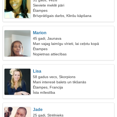
31 gads, Vēzis
Sieviete meklē pāri
Étampes
Brīvprātīgais darbs, Klinšu kāpšana
Marion
45 gadi, Jaunava
Man vajag laimīgu vīrieti, lai ceļotu kopā
Étampes
Nopietnas attiecības
Lisa
58 gadus vecs, Skorpions
Mani interesē balets un tikšanās
Étampes, Francija
Īsta mīlestība
Jade
25 gadi, Strēlnieks