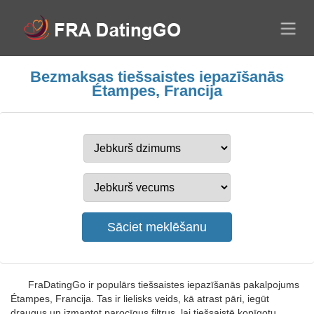
Bezmaksas tiešsaistes iepazīšanās
Étampes, Francija
FraDatingGo ir populārs tiešsaistes iepazīšanās pakalpojums
Étampes, Francija. Tas ir lielisks veids, kā atrast pāri, iegūt
draugus un izmantot parocīgus filtrus, lai tiešsaistē kopīgotu