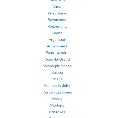
Sanetjene
Nima
Villeurbāne
Bezansona
Perpignana
Kaena
Argenteuil
Aubervilliers
Saint-Nazaire
Noisy-le-Grand
Šalona pie Sonas
Buloņa
Obaņa
Mantes-la-Jolie
Corbeil-Essonnes
Massy
Alfortville
Échirolles