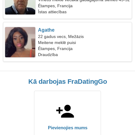
Étampes, Francija
Īstas attiecības
Agathe
22 gadus vecs, Mežāzis
Meitene meklē puisi
Étampes, Francija
Draudzība
Kā darbojas FraDatingGo
Pievienojies mums