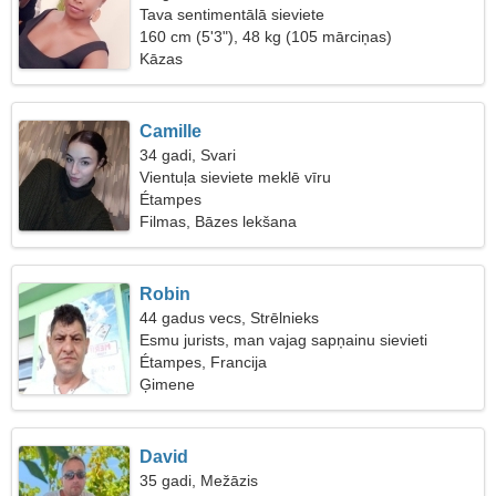
Tava sentimentālā sieviete
160 cm (5'3"), 48 kg (105 mārciņas)
Kāzas
Camille
34 gadi, Svari
Vientuļa sieviete meklē vīru
Étampes
Filmas, Bāzes lekšana
Robin
44 gadus vecs, Strēlnieks
Esmu jurists, man vajag sapņainu sievieti
Étampes, Francija
Ģimene
David
35 gadi, Mežāzis