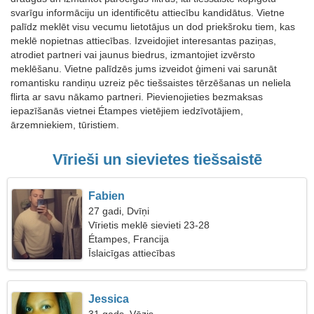
svarīgu informāciju un identificētu attiecību kandidātus. Vietne
palīdz meklēt visu vecumu lietotājus un dod priekšroku tiem, kas
meklē nopietnas attiecības. Izveidojiet interesantas paziņas,
atrodiet partneri vai jaunus biedrus, izmantojiet izvērsto
meklēšanu. Vietne palīdzēs jums izveidot ģimeni vai sarunāt
romantisku randiņu uzreiz pēc tiešsaistes tērzēšanas un neliela
flirta ar savu nākamo partneri. Pievienojieties bezmaksas
iepazīšanās vietnei Étampes vietējiem iedzīvotājiem,
ārzemniekiem, tūristiem.
Vīrieši un sievietes tiešsaistē
Fabien
27 gadi, Dvīņi
Vīrietis meklē sievieti 23-28
Étampes, Francija
Īslaicīgas attiecības
Jessica