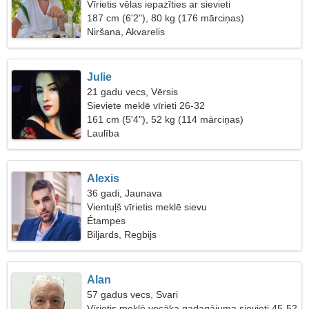
Vīrietis vēlas iepazīties ar sievieti
187 cm (6'2"), 80 kg (176 mārciņas)
Niršana, Akvarelis
Julie
21 gadu vecs, Vērsis
Sieviete meklē vīrieti 26-32
161 cm (5'4"), 52 kg (114 mārciņas)
Laulība
Alexis
36 gadi, Jaunava
Vientuļš vīrietis meklē sievu
Étampes
Biljards, Regbijs
Alan
57 gadus vecs, Svari
Vīrietis meklē vecāka gadagājuma sievieti 45-52